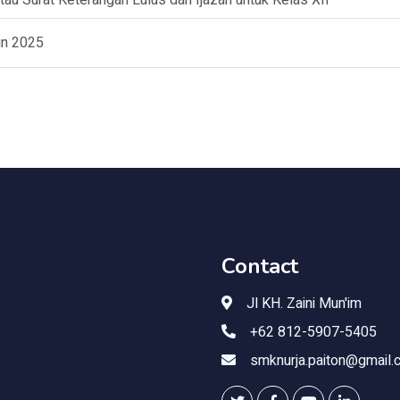
tau Surat Keterangan Lulus dan Ijazah untuk Kelas XII
un 2025
Contact
Jl KH. Zaini Mun'im
+62 812-5907-5405
smknurja.paiton@gmail