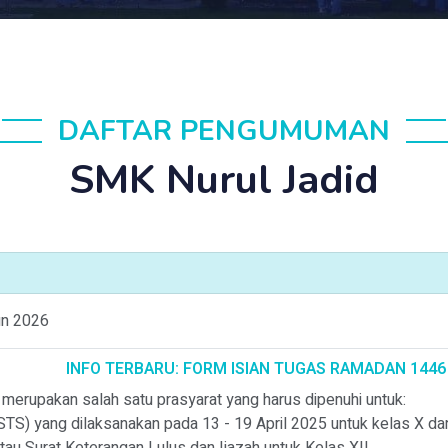
DAFTAR PENGUMUMAN
SMK Nurul Jadid
un 2026
INFO TERBARU: FORM ISIAN TUGAS RAMADAN 1446 H dan P
erupakan salah satu prasyarat yang harus dipenuhi untuk:
TS) yang dilaksanakan pada 13 - 19 April 2025 untuk kelas X da